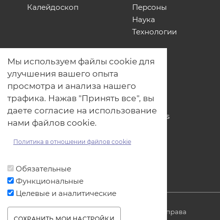
Калейдоскоп
Персоны
Наука
Технологии
О нас
Мы используем файлы cookie для
Наши проекты
улучшения вашего опыта
Связь с нами
просмотра и анализа нашего
Общая политика обработки
трафика. Нажав "Принять все", вы
персональных данных
даете согласие на использование
Политика обработки файлов Cookies
нами файлов cookie.
Политика обработки персональных
данных для мероприятий
Политика в отношении файлов cookie
Договор оферты
Обязательные
Функциональные
Целевые и аналитические
© ОДО «Точно-вовремя» 2007-2026. Все права
СОХРАНИТЬ МОИ НАСТРОЙКИ