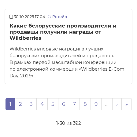
30.10.2025 17:04
Ретейл
Какие белорусские производители и
продавцы получили награды от
Wildberries
Wildberries впервые наградила лучших
белорусских производителей и продавцов.
В рамках первой масштабной конференции
по электронной коммерции «Wildberries E-Com
Day. 2025»…
Нумерация страниц
Page
Page
Page
Page
Page
Page
Page
Page
Page
Следую
Пос
1
2
3
4
5
6
7
8
9
…
›
»
1-30 из 392