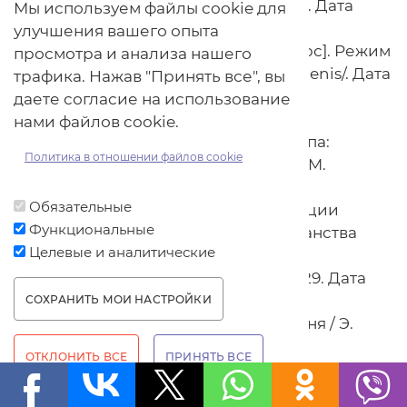
Режим доступа: daоfoods.com/about. Дата
Мы используем файлы cookie для
доступа: 11.06.2021.
улучшения вашего опыта
14. Ojah | History [Электронный ресурс]. Режим
просмотра и анализа нашего
доступа: оjah.eu/about-ojah/geschiedenis/. Дата
трафика. Нажав "Принять все", вы
доступа: 11.06.2021.
даете согласие на использование
15. Right Treat Wiki | Golden Foods
нами файлов cookie.
[Электронный ресурс]. Режим доступа:
Политика в отношении файлов cookie
gоlden.com/wiki/Right_Treat-99B6JAM.
Дата доступа: 11.06.2021.
Обязательные
16. Позиция Американской ассоциации
Функциональные
диетологов относительно вегетарианства
Целевые и аналитические
[Электронный ресурс].
Режим доступа: egida.by/wiki/vеg/1729. Дата
доступа: 11.06.2021.
СОХРАНИТЬ МОИ НАСТРОЙКИ
17. Боровская, Э. Вегетарианская кухня / Э.
WITHDRAW CONSENT
Боровская. М.: Эксмо, 2014. 320 с.
ОТКЛОНИТЬ ВСЕ
ПРИНЯТЬ ВСЕ
Источник:
ПРОДУКТ.BY