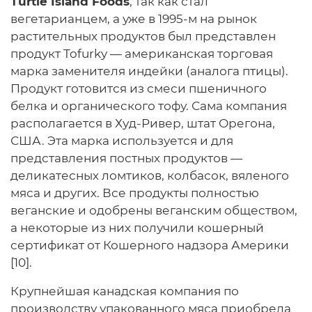
Turtle Island Foods
, так как стал
вегетарианцем, а уже в 1995-м на рынок
растительных продуктов был представлен
продукт Tofurky — американская торговая
марка заменителя индейки (аналога птицы).
Продукт готовится из смеси пшеничного
белка и органического тофу. Сама компания
располагается в Худ-Ривер, штат Орегона,
США. Эта марка используется и для
представления постных продуктов —
деликатесных ломтиков, колбасок, вяленого
мяса и других. Все продукты полностью
веганские и одобрены веганским обществом,
а некоторые из них получили кошерный
сертификат от Кошерного надзора Америки
[10].
Крупнейшая канадская компания по
производству упакованного мяса приобрела