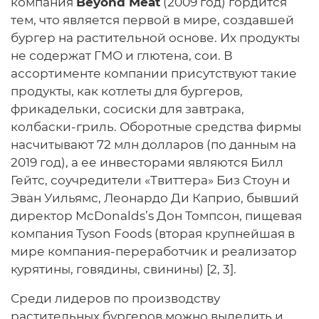
компания
Beyond Meat
(2009 год) гордится
тем, что является первой в мире, создавшей
бургер на растительной основе. Их продукты
не содержат ГМО и глютена, сои. В
ассортименте компании присутствуют такие
продукты, как котлеты для бургеров,
фрикадельки, сосиски для завтрака,
колбаски-гриль. Оборотные средства фирмы
насчитывают 72 млн долларов (по данным на
2019 год), а ее инвесторами являются Билл
Гейтс, соучредители «Твиттера» Биз Стоун и
Эван Уильямс, Леонардо Ди Каприо, бывший
директор McDonalds’s Дон Томпсон, пищевая
компания Tyson Foods (вторая крупнейшая в
мире компания-переработчик и реализатор
курятины, говядины, свинины) [2, 3].
Среди лидеров по производству
растительных бургеров можно выделить и