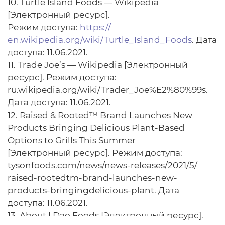
10. Turtle Island Foods — Wikipedia
[Электронный ресурс].
Режим доступа:
https://
еn.wikipеdia.оrg/wiki/Turtle_Island_Foods
. Дата
доступа: 11.06.2021.
11. Trade Joe’s — Wikipedia [Электронный
ресурс]. Режим доступа:
ru.wikipedia.оrg/wiki/Trader_Joe%E2%80%99s.
Дата доступа: 11.06.2021.
12. Raised & Rooted™ Brand Launches New
Products Bringing Delicious Plant-Based
Options to Grills This Summer
[Электронный ресурс]. Режим доступа:
tysonfоods.com/news/news-releases/2021/5/
raised-rootedtm-brand-launches-new-
prоducts-bringingdelicious-plant. Дата
доступа: 11.06.2021.
13. About | Dao Foods [Электронный ресурс].