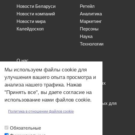
Новости Беларуси
Ретейл
Новости компаний
Аналитика
Новости мира
Маркетинг
Калейдоскоп
Персоны
Наука
Технологии
О нас
Наши проекты
Мы используем файлы cookie для
Связь с нами
улучшения вашего опыта просмотра и
Общая политика обработки персональных
анализа нашего трафика. Нажав
данных
"Принять все", вы даете согласие на
Политика обработки файлов Cookies
использование нами файлов cookie.
Политика обработки персональных данных для
мероприятий
Политика в отношении файлов cookie
Договор оферты
Обязательные