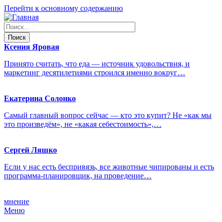
Перейти к основному содержанию
Ксения
Яровая
Принято считать, что еда — источник удовольствия, и
маркетинг десятилетиями строился именно вокруг…
Екатерина
Солонко
Самый главный вопрос сейчас — кто это купит? Не «как мы
это произведём», не «какая себестоимость»,…
Сергей
Ляшко
Если у нас есть беспривязь, все животные чипированы и есть
программа-планировщик, на проведение…
мнение
Меню