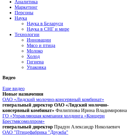
Аналитика
Маркетинг
Персоны
Наука
Наука в Беларуси
Наука в СНГ и мире
Технологии
Инновации
Мясо и птица
Молоко
Холод
Гигиена
Упаковка
Видео
Еще видео
Новые назначения
ОАО «Лидский молочно-консервный комбинат»
генеральный директор ОАО «Лидский молочно-
консервный комбинат»
Филиппова Ирина Владимировна
ГО «Управляющая компания холдинга «Концерн
Брестмясомолпром»
генеральный директор
Прадун Александр Николаевич
ОАО "Птицефабрика "Дружба"