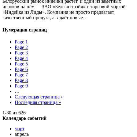
Белорусский рынок индейки растёт, и один из заметных
игроков на нём — ЗАО «Белсалттрэйд» с торговой маркой
«Индейка из Лиды». Компания не просто предлагает
качественный продукт, а задаёт новые…
Нумерация страниц
Page
1
Page
2
Page
3
Page
4
Page
5
Page
6
Page
7
Page
8
Page
9
…
Следующая страница
›
Последняя страница
»
1-30 из 626
Календарь событий
март
апрель