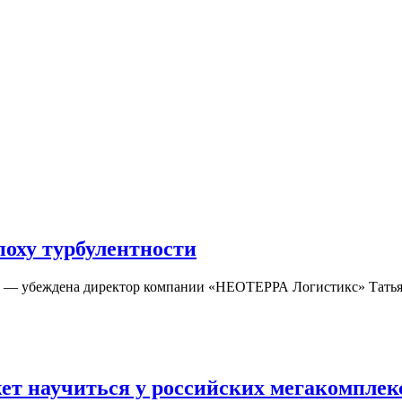
поху турбулентности
я», — убеждена директор компании «НEOTEРРА Логистикс» Тат
ет научиться у российских мегакомплек