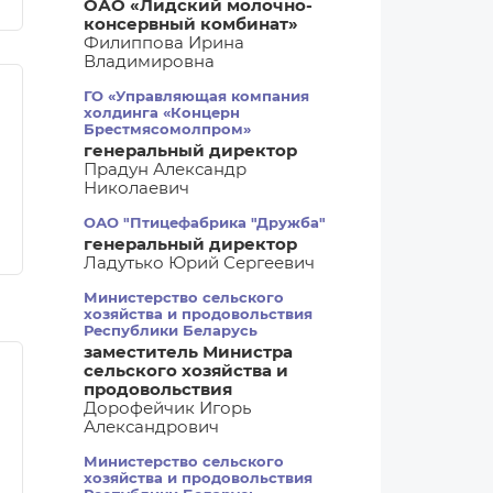
ОАО «Лидский молочно-
консервный комбинат»
Филиппова Ирина
Владимировна
ГО «Управляющая компания
холдинга «Концерн
Брестмясомолпром»
генеральный директор
Прадун Александр
Николаевич
ОАО "Птицефабрика "Дружба"
генеральный директор
Ладутько Юрий Сергеевич
Министерство сельского
хозяйства и продовольствия
Республики Беларусь
заместитель Министра
сельского хозяйства и
продовольствия
Дорофейчик Игорь
Александрович
Министерство сельского
хозяйства и продовольствия