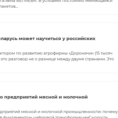
Татьяна БЕЛЯЕВА. В условиях постоянно меняющейся
пакетов…
ларусь может научиться у российских
ктором по развитию агрофирмы «Дороничи» (15 тысяч
— это разговор не о разнице между двумя странами. Это
о предприятий мясной и молочной
дприятий мясной и молочной промышленности: почему
ся фундаментом цифровой трансформацииСкорость