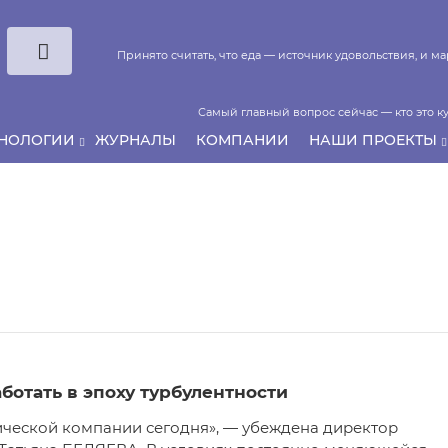
Принято считать, что еда — источник удовольствия, и 
Самый главный вопрос сейчас — кто это ку
ХНОЛОГИИ
ЖУРНАЛЫ
КОМПАНИИ
НАШИ ПРОЕКТЫ
Если у нас есть беспривязь, все животные чипирован
аботать в эпоху турбулентности
тической компании сегодня», — убеждена директор