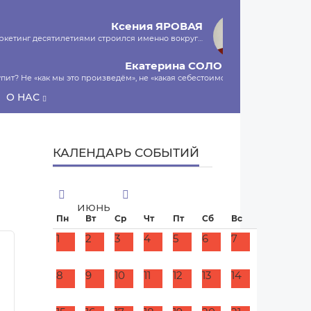
Ксения
ЯРОВАЯ
маркетинг десятилетиями строился именно вокруг…
Екатерина
СОЛОНКО
пит? Не «как мы это произведём», не «какая себестоимость»,…
О НАС
Сергей
ЛЯШКО
ы и есть программа-планировщик, на проведение…
МНЕНИЕ
КАЛЕНДАРЬ СОБЫТИЙ
июнь
Пн
Вт
Ср
Чт
Пт
Сб
Вс
1
2
3
4
5
6
7
8
9
10
11
12
13
14