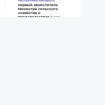
Республики Беларусь
первый заместитель
Министра сельского
хозяйства и
продовольствия
Кулак
Виталий Владимирович
Все назначения