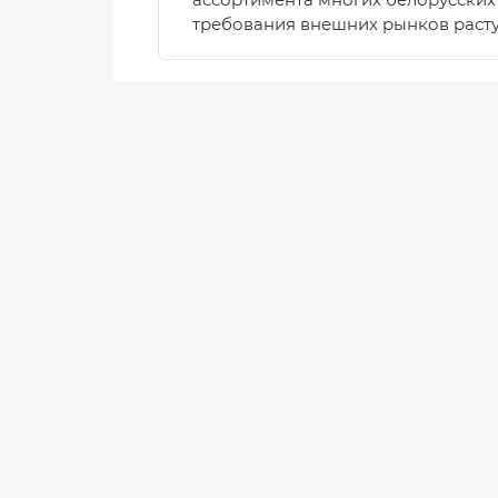
ассортимента многих белорусских 
требования внешних рынков раст
Новости
Новости Беларуси
11.06.2026 01:00
Аналитика
Новости компаний
DISC для руководителей. Тип
Новости мира
команды
Калейдоскоп
Тип S: стабильность, поддержка и
Статьи
Представьте сотрудника, который 
Ретейл
Он может сказать: «Всё сделаю,…
Аналитика
Маркетинг
Персоны
Наука
Эксперты
Мнение
Технологии
Инновации