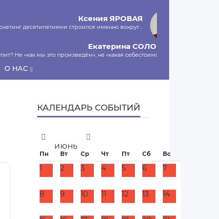
Ксения
ЯРОВАЯ
маркетинг десятилетиями строился именно вокруг…
Екатерина
СОЛОНКО
пит? Не «как мы это произведём», не «какая себестоимость»,…
О НАС
Сергей
ЛЯШКО
ы и есть программа-планировщик, на проведение…
МНЕНИЕ
КАЛЕНДАРЬ СОБЫТИЙ
июнь
Пн
Вт
Ср
Чт
Пт
Сб
Вс
1
2
3
4
5
6
7
8
9
10
11
12
13
14