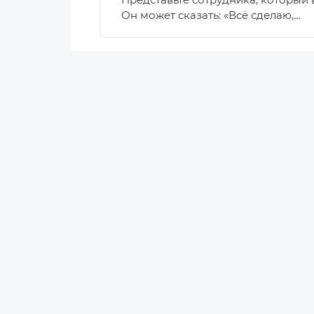
Представьте сотрудника, который 
Он может сказать: «Всё сделаю,…
Новости
Новости Беларуси
11.06.2026 01:00
Аналитика
Новости компаний
«Экстра» как стандарт качес
Новости мира
мирового трейдера
Калейдоскоп
Сухие молочные ингредиенты — ва
Статьи
ассортимента многих белорусских 
Ретейл
требования внешних рынков раст
Аналитика
Маркетинг
Персоны
Наука
Эксперты
Мнение
Технологии
Инновации