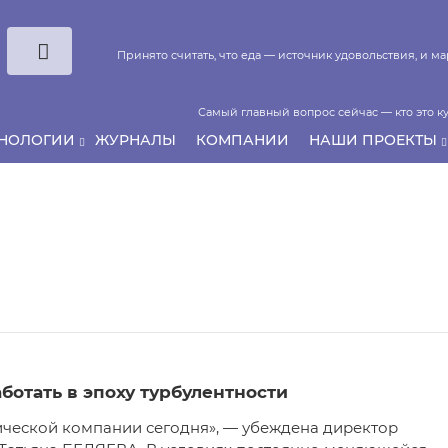
Принято считать, что еда — источник удовольствия, и 
Самый главный вопрос сейчас — кто это ку
ХНОЛОГИИ
ЖУРНАЛЫ
КОМПАНИИ
НАШИ ПРОЕКТЫ
Если у нас есть беспривязь, все животные чипирован
аботать в эпоху турбулентности
тической компании сегодня», — убеждена директор