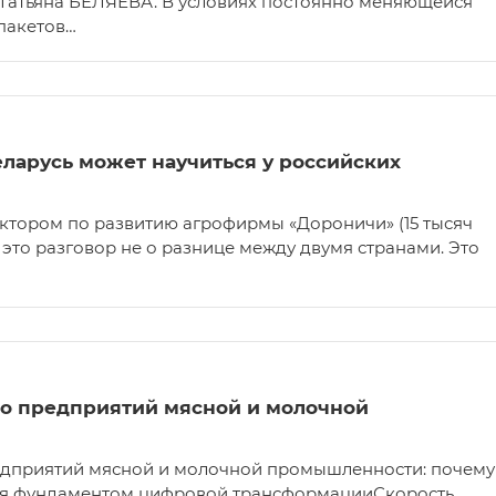
Татьяна БЕЛЯЕВА. В условиях постоянно меняющейся
пакетов…
ларусь может научиться у российских
ктором по развитию агрофирмы «Дороничи» (15 тысяч
— это разговор не о разнице между двумя странами. Это
о предприятий мясной и молочной
дприятий мясной и молочной промышленности: почему
ся фундаментом цифровой трансформацииСкорость