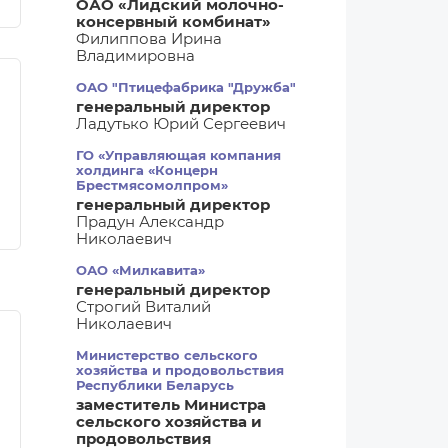
ОАО «Лидский молочно-
консервный комбинат»
Филиппова Ирина
Владимировна
ОАО "Птицефабрика "Дружба"
генеральный директор
Ладутько Юрий Сергеевич
ГО «Управляющая компания
холдинга «Концерн
Брестмясомолпром»
генеральный директор
Прадун Александр
Николаевич
ОАО «Милкавита»
генеральный директор
Строгий Виталий
Николаевич
Министерство сельского
хозяйства и продовольствия
Республики Беларусь
заместитель Министра
сельского хозяйства и
продовольствия