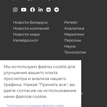
Новости Беларуси
Ретейл
Новости компаний
Аналитика
Новости мира
Маркетинг
Калейдоскоп
Персоны
Наука
Технологии
О нас
Мы используем файлы cookie для
Наши проекты
улучшения вашего опыта
Связь с нами
просмотра и анализа нашего
Общая политика обработки
трафика. Нажав "Принять все", вы
персональных данных
даете согласие на использование
Политика обработки файлов Cookies
нами файлов cookie.
Политика обработки персональных
данных для мероприятий
Политика в отношении файлов cookie