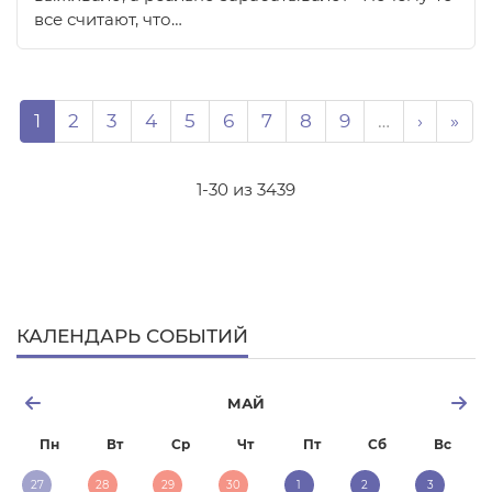
все считают, что…
Нумерация страниц
Page
Page
Page
Page
Page
Page
Page
Page
Page
Следую
Пос
1
2
3
4
5
6
7
8
9
…
›
»
1-30 из 3439
КАЛЕНДАРЬ СОБЫТИЙ
МАЙ
Пн
Вт
Ср
Чт
Пт
Сб
Вс
27
28
29
30
1
2
3