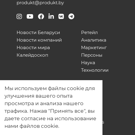
produkt@produkt.by
Новости Беларуси
Ретейл
Новости компаний
Аналитика
Новости мира
Маркетинг
Калейдоскоп
Персоны
Наука
Технологии
О нас
Мы используем файлы cookie для
Наши проекты
улучшения вашего опыта
Связь с нами
просмотра и анализа нашего
Общая политика обработки
трафика. Нажав "Принять все", вы
персональных данных
даете согласие на использование
Политика обработки файлов Cookies
нами файлов cookie.
Политика обработки персональных
данных для мероприятий