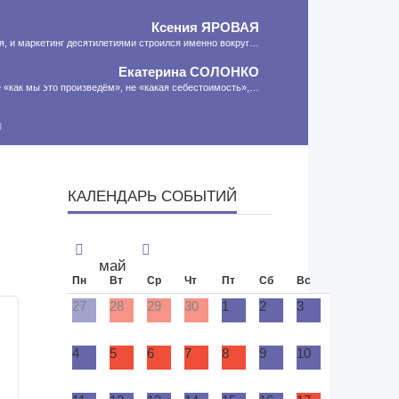
Ксения
ЯРОВАЯ
ия, и маркетинг десятилетиями строился именно вокруг…
Екатерина
СОЛОНКО
 «как мы это произведём», не «какая себестоимость»,…
Сергей
ЛЯШКО
сть программа-планировщик, на проведение…
МНЕНИЕ
КАЛЕНДАРЬ СОБЫТИЙ
май
Пн
Вт
Ср
Чт
Пт
Сб
Вс
27
28
29
30
1
2
3
4
5
6
7
8
9
10