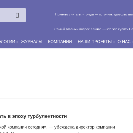
Принято считать, что еда — источник удовольств
Самый главный вопрос сейчас — кто это купит? Не
ОЛОГИИ
ЖУРНАЛЫ
КОМПАНИИ
НАШИ ПРОЕКТЫ
О НАС
Если у нас есть беспривязь, все животные чипированы и е
ать в эпоху турбулентности
кой компании сегодня», — убеждена директор компании