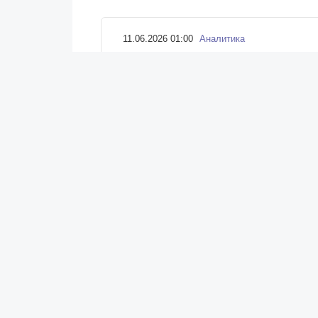
11.06.2026 01:00
Аналитика
«Экстра» как стандарт качества
Новости
трейдера
Новости Беларуси
Новости компаний
Сухие молочные ингредиенты — важная 
Новости мира
белорусских предприятий. Это направл
Калейдоскоп
—…
Статьи
Ретейл
Аналитика
Маркетинг
Персоны
Наука
Эксперты
Мнение
Технологии
Инновации