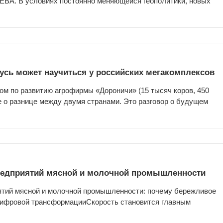
ВА. В условиях постоянно меняющейся геополитики, новых
усь может научиться у российских мегакомплексов
м по развитию агрофирмы «Дороничи» (15 тысяч коров, 450
не о разнице между двумя странами. Это разговор о будущем
редприятий мясной и молочной промышленности
ятий мясной и молочной промышленности: почему бережливое
цифровой трансформацииСкорость становится главным