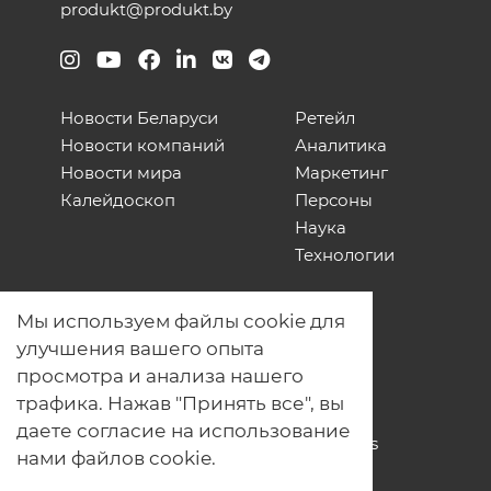
produkt@produkt.by
Новости Беларуси
Ретейл
Новости компаний
Аналитика
Новости мира
Маркетинг
Калейдоскоп
Персоны
Наука
Технологии
О нас
Мы используем файлы cookie для
Наши проекты
улучшения вашего опыта
Связь с нами
просмотра и анализа нашего
Общая политика обработки
трафика. Нажав "Принять все", вы
персональных данных
даете согласие на использование
Политика обработки файлов Cookies
нами файлов cookie.
Политика обработки персональных
данных для мероприятий