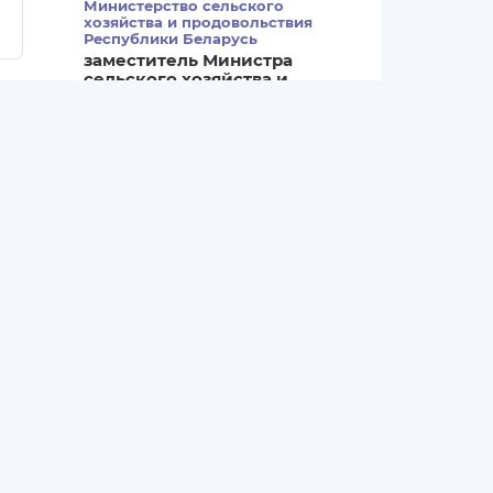
Министерство сельского
хозяйства и продовольствия
Республики Беларусь
заместитель Министра
сельского хозяйства и
продовольствия
Дорофейчик Игорь
Александрович
Все назначения