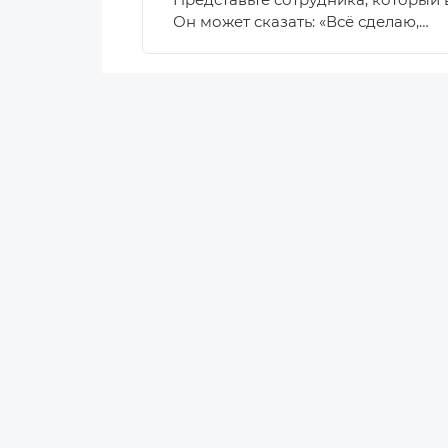
Представьте сотрудника, который 
Он может сказать: «Всё сделаю,…
Новости
Новости Беларуси
Новости компаний
Новости мира
Калейдоскоп
Статьи
Ретейл
Аналитика
Маркетинг
Персоны
Наука
Эксперты
Мнение
Технологии
Инновации