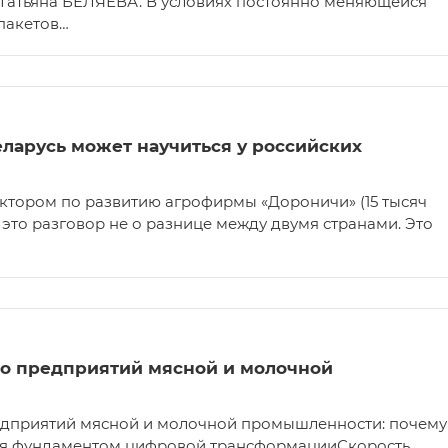
Татьяна БЕЛЯЕВА. В условиях постоянно меняющейся
пакетов…
ларусь может научиться у российских
ктором по развитию агрофирмы «Дороничи» (15 тысяч
— это разговор не о разнице между двумя странами. Это
о предприятий мясной и молочной
дприятий мясной и молочной промышленности: почему
ся фундаментом цифровой трансформацииСкорость