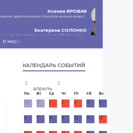
Ксения
ЯРОВАЯ
маркетинг десятилетиями строился именно вокруг…
Екатерина
СОЛОНКО
к мы это произведём», не «какая себестоимость»,…
О НАС
Сергей
ЛЯШКО
ы и есть программа-планировщик, на проведение…
КАЛЕНДАРЬ СОБЫТИЙ
МНЕНИЕ
апрель
Пн
Вт
Ср
Чт
Пт
Сб
Вс
30
31
1
2
3
4
5
6
7
8
9
10
11
12