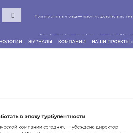
Принято считать, что еда — источник удовольствия, и 
Самый главный вопрос сейчас — кто это купит? Не «ка
ХНОЛОГИИ
ЖУРНАЛЫ
КОМПАНИИ
НАШИ ПРОЕКТЫ
Если у нас есть беспривязь, все животные чипирован
аботать в эпоху турбулентности
тической компании сегодня», — убеждена директор