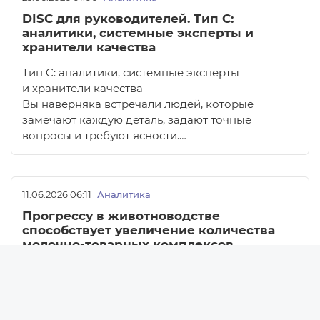
DISC для руководителей. Тип C:
аналитики, системные эксперты и
хранители качества
Тип C: аналитики, системные эксперты
и хранители качества
Вы наверняка встречали людей, которые
замечают каждую деталь, задают точные
вопросы и требуют ясности.…
11.06.2026 06:11
Аналитика
Прогрессу в животноводстве
способствует увеличение количества
молочно-товарных комплексов
Новости
В конце прошлой недели впервые в истории
Новости Беларуси
страны средний надой от коровы за сутки
Новости компаний
превысил 20 килограммов. За счет чего стал
Новости мира
возможен такой результат?