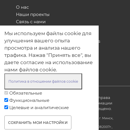
О нас
Наши проекты
Связь с нами
Общая политика обработки
Мы используем файлы cookie для
персональных данных
улучшения вашего опыта
Политика обработки файлов Cookies
просмотра и анализа нашего
Политика обработки персональных
данных для мероприятий
трафика. Нажав "Принять все", вы
Договор оферты
даете согласие на использование
нами файлов cookie.
Политика в отношении файлов cookie
Обязательные
© ОДО «Точно-вовремя» 2007-2026. Все права
Функциональные
защищены, любое использование информации
Целевые и аналитические
без ссылки на источник produkt.by запрещено.
Юридический адрес: Республика Беларусь, 220005, г. Минск,
СОХРАНИТЬ МОИ НАСТРОЙКИ
ул. Платонова, 22-707
УНП 690608000, регистрация за №690608000 от 31.08.2007г.,