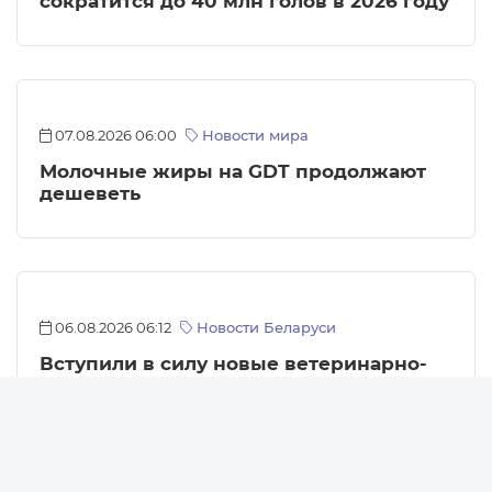
сократится до 40 млн голов в 2026 году
07.08.2026 06:00
Новости мира
Молочные жиры на GDT продолжают
дешеветь
06.08.2026 06:12
Новости Беларуси
Вступили в силу новые ветеринарно-
санитарные правила для организаций
Новости
мясопереработки
Новости Беларуси
Новости компаний
Новости мира