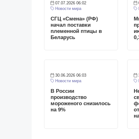
07.07.2026 06:02
Новости мира
СГЦ «Смена» (РФ)
М
начал поставки
п
племенной птицы в
и
Беларусь
0
30.06.2026 06:03
Новости мира
В России
Н
производство
с
мороженого снизилось
ф
на 9%
о
н