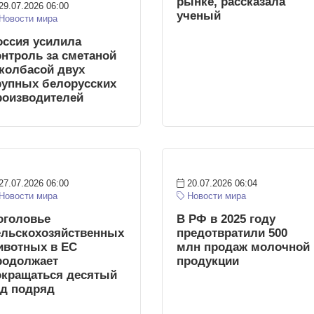
рынке, рассказала
29.07.2026 06:00
ученый
Новости мира
оссия усилила
онтроль за сметаной
 колбасой двух
рупных белорусских
роизводителей
27.07.2026 06:00
20.07.2026 06:04
Новости мира
Новости мира
оголовье
В РФ в 2025 году
ельскохозяйственных
предотвратили 500
ивотных в ЕС
млн продаж молочной
родолжает
продукции
окращаться десятый
од подряд