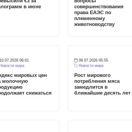
ревысили €3 за
вопросы
илограмм в июне
совершенствования
права ЕАЭС по
племенному
животноводству
10.07.2026 06:01
09.07.2026 05:55
Новости мира
Новости мира
ндекс мировых цен
Рост мирового
а молочную
потребления мяса
родукцию
замедлится в
родолжает снижаться
ближайшие десять лет