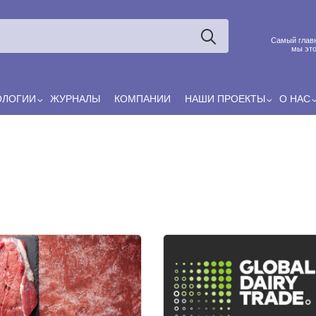
Ксения
ЯРОВАЯ
Принято считать, что еда — источник удовольствия, и
Самый главн
маркетинг десятилетиями строился именно вокруг…
мы это
ОЛОГИИ
ЖУРНАЛЫ
КОМПАНИИ
НАШИ ПРОЕКТЫ
О НАС