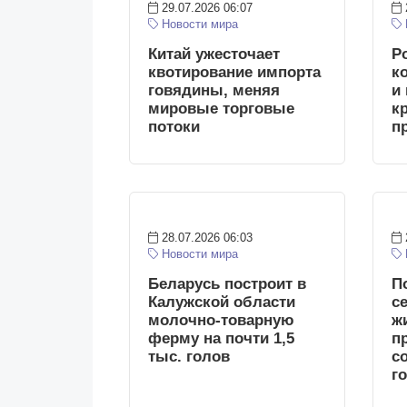
29.07.2026 06:07
Новости мира
Китай ужесточает
Р
квотирование импорта
к
говядины, меняя
и
мировые торговые
к
потоки
п
28.07.2026 06:03
Новости мира
Беларусь построит в
П
Калужской области
с
молочно-товарную
ж
ферму на почти 1,5
п
тыс. голов
с
г