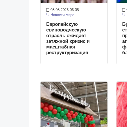
05.08.2026 06:05
Новости мира
Европейскую
Б
свиноводческую
с
отрасль ожидает
п
затяжной кризис и
а
масштабная
ф
реструктуризация
б