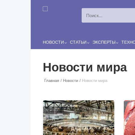
Перейти к основному содержанию
Сергей
ЛЯШКО
Если у нас есть беспривязь, все животные чипированы и
есть программа-планировщик, на проведение…
НОВОСТИ
СТАТЬИ
ЭКСПЕРТЫ
ТЕХН
Новости мира
Главная
Новости
Новости мира