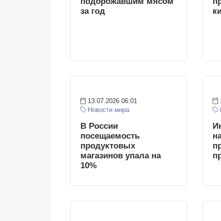
подорожавшим мясом
п
за год
к
13.07.2026 06:01
Новости мира
В России
И
посещаемость
н
продуктовых
п
магазинов упала на
п
10%