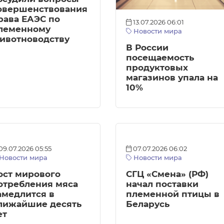
овершенствования
рава ЕАЭС по
13.07.2026 06:01
леменному
Новости мира
ивотноводству
В России
посещаемость
продуктовых
магазинов упала на
10%
09.07.2026 05:55
07.07.2026 06:02
Новости мира
Новости мира
ост мирового
СГЦ «Смена» (РФ)
отребления мяса
начал поставки
амедлится в
племенной птицы в
лижайшие десять
Беларусь
ет