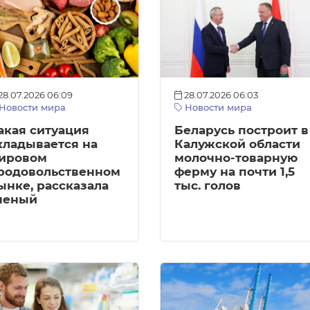
28.07.2026 06:09
28.07.2026 06:03
Новости мира
Новости мира
акая ситуация
Беларусь построит в
кладывается на
Калужской области
ировом
молочно-товарную
родовольственном
ферму на почти 1,5
ынке, рассказала
тыс. голов
ченый