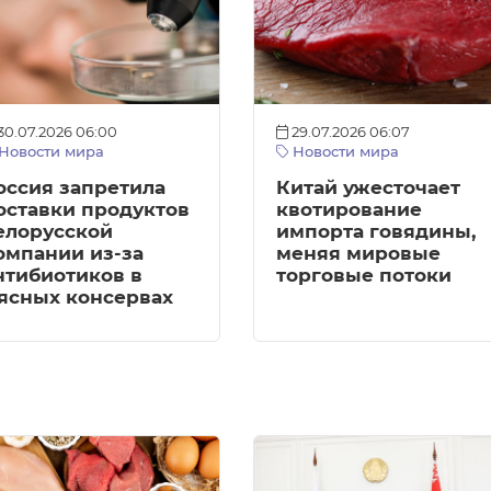
30.07.2026 06:00
29.07.2026 06:07
Новости мира
Новости мира
оссия запретила
Китай ужесточает
оставки продуктов
квотирование
елорусской
импорта говядины,
омпании из-за
меняя мировые
нтибиотиков в
торговые потоки
ясных консервах