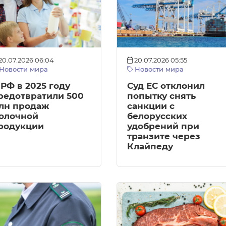
20.07.2026 06:04
20.07.2026 05:55
Новости мира
Новости мира
 РФ в 2025 году
Суд ЕС отклонил
редотвратили 500
попытку снять
лн продаж
санкции с
олочной
белорусских
родукции
удобрений при
транзите через
Клайпеду