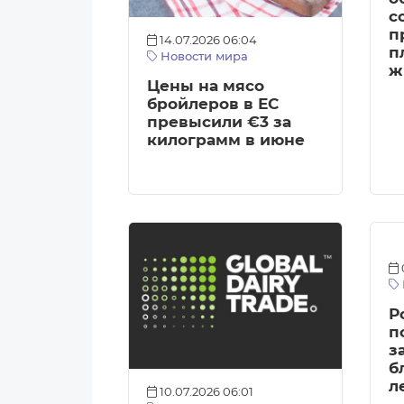
с
п
14.07.2026 06:04
п
Новости мира
ж
Цены на мясо
бройлеров в ЕС
превысили €3 за
килограмм в июне
Р
п
з
б
л
10.07.2026 06:01