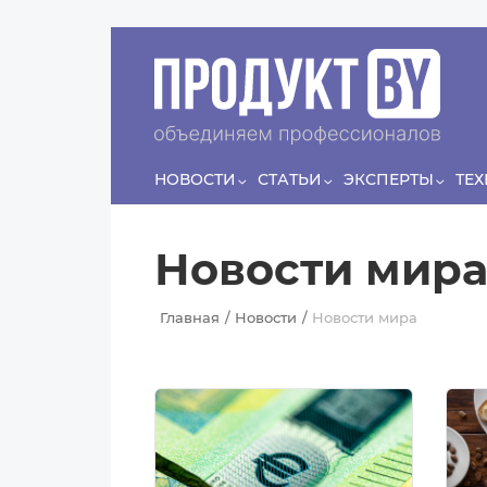
Перейти к основному содержанию
Сергей
ЛЯШКО
Если у нас есть беспривязь, все животные
Прин
чипированы и есть программа-планировщик, на
проведение…
НОВОСТИ
СТАТЬИ
ЭКСПЕРТЫ
ТЕ
Новости мир
Главная
Новости
Новости мира