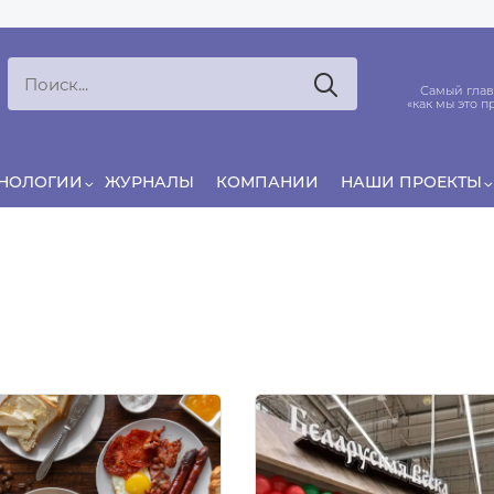
Ксения
ЯРОВАЯ
ято считать, что еда — источник удовольствия,
Самый глав
и маркетинг десятилетиями строился именно
«как мы это п
вокруг…
ХНОЛОГИИ
ЖУРНАЛЫ
КОМПАНИИ
НАШИ ПРОЕКТЫ
а