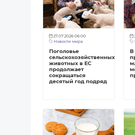
27.07.2026 06:00
Новости мира
Поголовье
В
сельскохозяйственных
п
животных в ЕС
м
продолжает
м
сокращаться
п
десятый год подряд