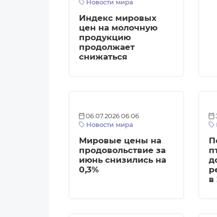
Новости мира
Индекс мировых
цен на молочную
продукцию
продолжает
снижаться
06.07.2026 06:06
Новости мира
Мировые цены на
П
продовольствие за
п
июнь снизились на
д
0,3%
р
в