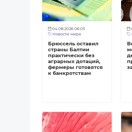
04.08.2026 06:05
Новости мира
Брюссель оставил
В
страны Балтии
м
практически без
д
аграрных дотаций,
п
фермеры готовятся
з
к банкротствам