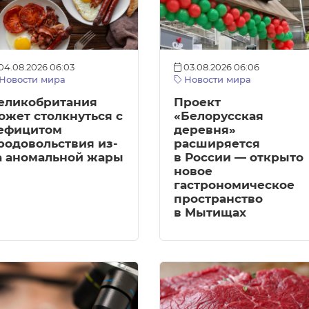
04.08.2026 06:03
03.08.2026 06:06
Новости мира
Новости мира
еликобритания
Проект
ожет столкнуться с
«Белорусская
ефицитом
деревня»
родовольствия из-
расширяется
а аномальной жары
в России — открыто
новое
гастрономическое
пространство
в Мытищах