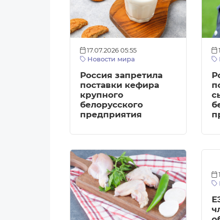
17.07.2026 05:55
Новости мира
Россия запретила
Р
поставки кефира
п
крупного
с
белорусского
б
предприятия
п
Е
ч
о