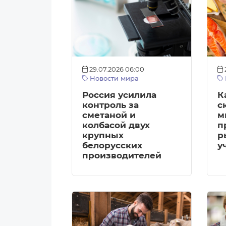
29.07.2026 06:00
Новости мира
Россия усилила
К
контроль за
с
сметаной и
м
колбасой двух
п
крупных
р
белорусских
у
производителей