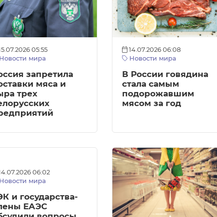
15.07.2026 05:55
14.07.2026 06:08
Новости мира
Новости мира
оссия запретила
В России говядина
оставки мяса и
стала самым
ыра трех
подорожавшим
елорусских
мясом за год
редприятий
14.07.2026 06:02
Новости мира
ЭК и государства-
лены ЕАЭС
бсудили вопросы