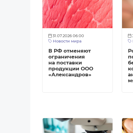
31.07.2026 06:00
Новости мира
В РФ отменяют
Р
ограничения
п
на поставки
б
продукции ООО
к
«Александров»
а
м