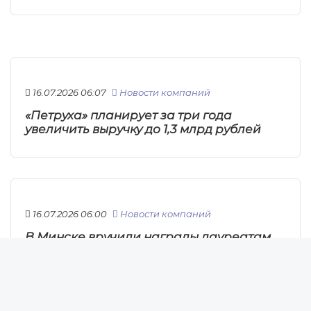
16.07.2026 06:07
Новости компаний
«Петруха» планирует за три года
увеличить выручку до 1,3 млрд рублей
16.07.2026 06:00
Новости компаний
В Минске вручили награды лауреатам
Новости
премии правительства за достижения в
Новости Беларуси
области качества 2025 года
Новости компаний
Новости мира