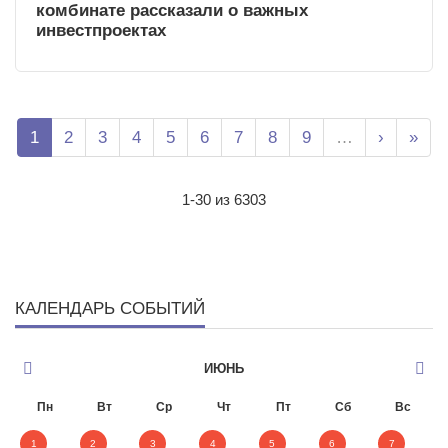
комбинате рассказали о важных
инвестпроектах
Нумерация страниц
Page
Page
Page
Page
Page
Page
Page
Page
Page
Следующ
Посл
1
2
3
4
5
6
7
8
9
…
›
»
1-30 из 6303
КАЛЕНДАРЬ СОБЫТИЙ
ИЮНЬ
Пн
Вт
Ср
Чт
Пт
Сб
Вс
1
2
3
4
5
6
7