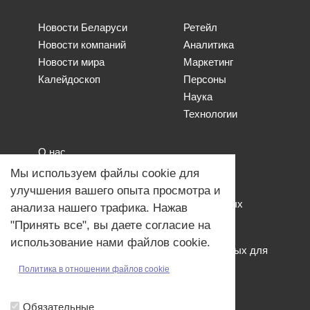
Новости Беларуси
Ретейл
Новости компаний
Аналитика
Новости мира
Маркетинг
Калейдоскоп
Персоны
Наука
Технологии
О нас
Наши проекты
Мы используем файлы cookie для
Связь с нами
улучшения вашего опыта просмотра и
Общая политика обработки персональных
анализа нашего трафика. Нажав
данных
"Принять все", вы даете согласие на
Политика обработки файлов Cookies
использование нами файлов cookie.
Политика обработки персональных данных для
мероприятий
Политика в отношении файлов cookie
Договор оферты
Обязательные