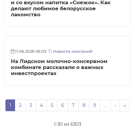
и со вкусом напитка «Снежок». Как
делают любимое белорусское
лакомство
11.06.2026 06:03
Новости компаний
На Лидском молочно-консервном
комбинате рассказали о важных
инвестпроектах
Нумерация страниц
Page
Page
Page
Page
Page
Page
Page
Page
Page
Следую
Пос
1
2
3
4
5
6
7
8
9
…
›
»
1-30 из 6303