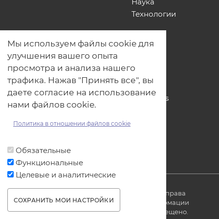
Наука
Технологии
О нас
Мы используем файлы cookie для
Наши проекты
улучшения вашего опыта
Связь с нами
просмотра и анализа нашего
Общая политика обработки
трафика. Нажав "Принять все", вы
персональных данных
даете согласие на использование
Политика обработки файлов Cookies
нами файлов cookie.
Политика обработки персональных
данных для мероприятий
Политика в отношении файлов cookie
Договор оферты
Обязательные
Функциональные
Целевые и аналитические
© ОДО «Точно-вовремя» 2007-2026. Все права
СОХРАНИТЬ МОИ НАСТРОЙКИ
защищены, любое использование информации
без ссылки на источник produkt.by запрещено.