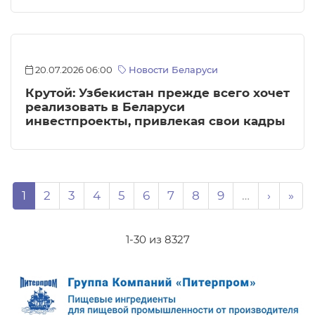
20.07.2026 06:00
Новости Беларуси
Крутой: Узбекистан прежде всего хочет
реализовать в Беларуси
инвестпроекты, привлекая свои кадры
Нумерация страниц
Page
Page
Page
Page
Page
Page
Page
Page
Page
Следую
Пос
1
2
3
4
5
6
7
8
9
…
›
»
1-30 из 8327