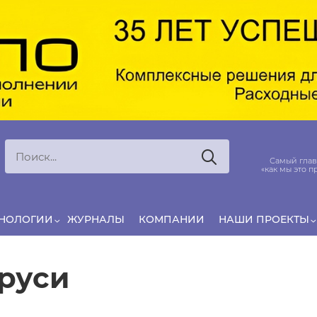
Ксения
ЯРОВАЯ
ято считать, что еда — источник удовольствия,
Самый глав
и маркетинг десятилетиями строился именно
«как мы это п
вокруг…
ХНОЛОГИИ
ЖУРНАЛЫ
КОМПАНИИ
НАШИ ПРОЕКТЫ
руси