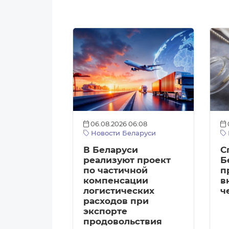
06.08.2026 06:08
Новости Беларуси
В Беларуси
С
реализуют проект
Б
по частичной
п
компенсации
в
логистических
ч
расходов при
экспорте
продовольствия