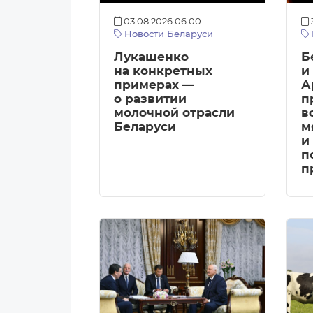
03.08.2026 06:00
Новости Беларуси
Лукашенко
Б
на конкретных
и
примерах —
А
о развитии
п
молочной отрасли
в
Беларуси
м
и
п
п