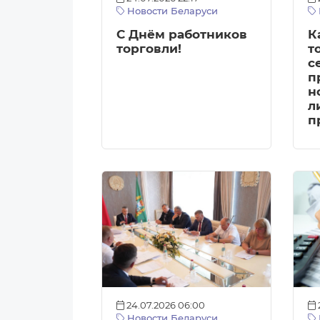
Новости Беларуси
С Днём работников
К
торговли!
т
с
п
н
л
п
24.07.2026 06:00
Новости Беларуси