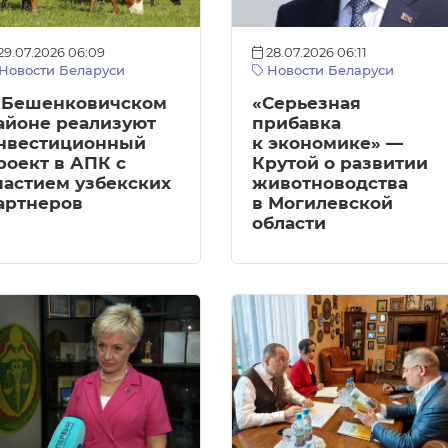
29.07.2026 06:09
28.07.2026 06:11
Новости Беларуси
Новости Беларуси
 Бешенковичском
«Серьезная
айоне реализуют
прибавка
нвестиционный
к экономике» —
роект в АПК с
Крутой о развитии
частием узбекских
животноводства
артнеров
в Могилевской
области