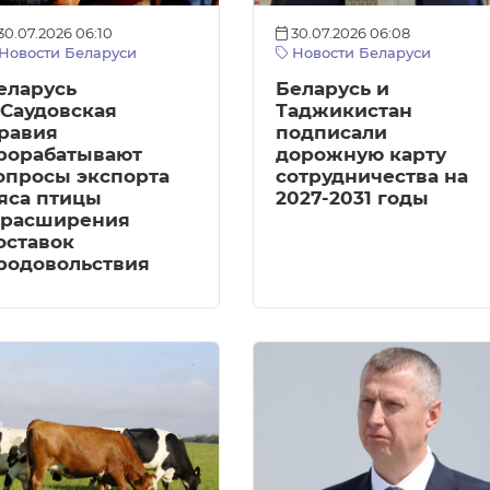
30.07.2026 06:10
30.07.2026 06:08
Новости Беларуси
Новости Беларуси
еларусь
Беларусь и
 Саудовская
Таджикистан
равия
подписали
рорабатывают
дорожную карту
опросы экспорта
сотрудничества на
яса птицы
2027-2031 годы
 расширения
оставок
родовольствия