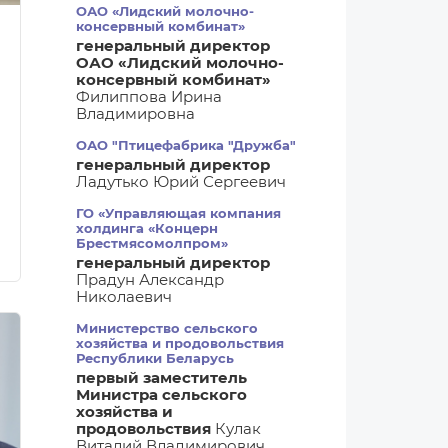
ОАО «Лидский молочно-
консервный комбинат»
генеральный директор
ОАО «Лидский молочно-
консервный комбинат»
Филиппова Ирина
Владимировна
ОАО "Птицефабрика "Дружба"
генеральный директор
Ладутько Юрий Сергеевич
ГО «Управляющая компания
холдинга «Концерн
Брестмясомолпром»
генеральный директор
Прадун Александр
Николаевич
Министерство сельского
хозяйства и продовольствия
Республики Беларусь
первый заместитель
Министра сельского
хозяйства и
продовольствия
Кулак
Виталий Владимирович