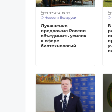
29.07.2026 06:12
Новости Беларуси
Лукашенко
В
предложил России
р
объединить усилия
и
в сфере
п
биотехнологий
у
п