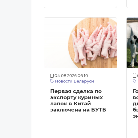
04.08.2026 06:10
Новости Беларуси
Первая сделка по
Г
экспорту куриных
в
лапок в Китай
д
заключена на БУТБ
б
э