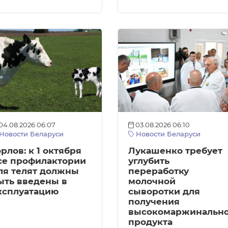
04.08.2026 06:07
03.08.2026 06:10
Новости Беларуси
Новости Беларуси
орлов: к 1 октября
Лукашенко требует
се профилактории
углубить
ля телят должны
переработку
ыть введены в
молочной
ксплуатацию
сыворотки для
получения
высокомаржинально
продукта