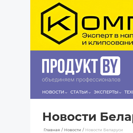
Перейти к основному содержанию
Сергей
ЛЯШКО
Если у нас есть беспривязь, все животные
Прин
чипированы и есть программа-планировщик, на
проведение…
НОВОСТИ
СТАТЬИ
ЭКСПЕРТЫ
ТЕ
Новости Бела
Главная
Новости
Новости Беларуси