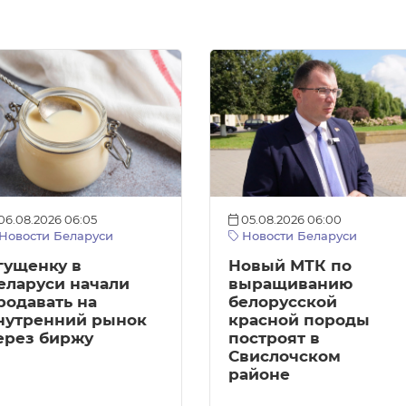
06.08.2026 06:05
05.08.2026 06:00
Новости Беларуси
Новости Беларуси
гущенку в
Новый МТК по
еларуси начали
выращиванию
родавать на
белорусской
нутренний рынок
красной породы
ерез биржу
построят в
Свислочском
районе