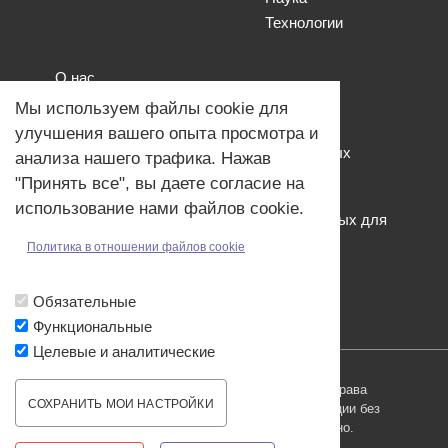
Технологии
О нас
Наши проекты
Мы используем файлы cookie для
Связь с нами
улучшения вашего опыта просмотра и
Общая политика обработки персональных
анализа нашего трафика. Нажав
данных
"Принять все", вы даете согласие на
Политика обработки файлов Cookies
использование нами файлов cookie.
Политика обработки персональных данных для
мероприятий
Политика в отношении файлов cookie
Договор оферты
Обязательные
Функциональные
Целевые и аналитические
© ОДО «Точно-вовремя» 2007-2026. Все права
СОХРАНИТЬ МОИ НАСТРОЙКИ
защищены, любое использование информации без
ссылки на источник produkt.by запрещено.
WITHDRAW CONSENT