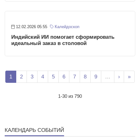
12.02.2026 05:55
Калейдоскоп
Индийский ИИ помогает сформировать
идеальный заказ в столовой
Нумерация страниц
Page
Page
Page
Page
Page
Page
Page
Page
Page
Следующ
Посл
1
2
3
4
5
6
7
8
9
…
›
»
1-30 из 790
КАЛЕНДАРЬ СОБЫТИЙ