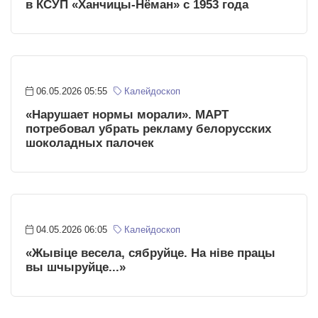
в КСУП «Ханчицы-Нёман» с 1953 года
06.05.2026 05:55
Калейдоскоп
«Нарушает нормы морали». МАРТ
потребовал убрать рекламу белорусских
шоколадных палочек
04.05.2026 06:05
Калейдоскоп
«Жывіце весела, сябруйце. На ніве працы
вы шчыруйце...»