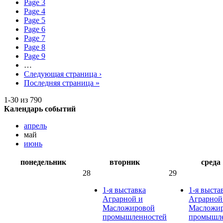
Page
3
Page
4
Page
5
Page
6
Page
7
Page
8
Page
9
…
Следующая страница
›
Последняя страница
»
1-30 из 790
Календарь событий
апрель
май
июнь
понедельник
вторник
среда
28
29
1-я выставка
1-я выста
Аграрной и
Аграрной
Масложировой
Масложи
промышленностей
промышле