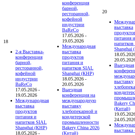
конференция
барной,
20
ресторанной,
кофейной
Междунар
индустрии
выставка
BaReCo
продукто
17.05.2026
-
питания 
19.05.2026
18
напитков
Международная
Shanghai 
2-я Выставка-
выставка
18.05.202
конференция
продуктов
20.05.202
барной,
питания и
Выездная
ресторанной,
напитков SIAL
конферен
кофейной
Shanghai (КНР)
междуна
индустрии
18.05.2026
-
выставку
BaReCo
20.05.2026
хлебопек
17.05.2026
-
Выездная
кондитер
19.05.2026
конференция на
промышл
Международная
международную
Bakery Ch
выставка
выставку
(Китай)
продуктов
хлебопекарной и
19.05.202
питания и
кондитерской
24.05.202
напитков SIAL
промышленности
Междунар
Shanghai (КНР)
Bakery China 2026
выставка
18.05.2026
-
(Китай)