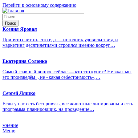
Перейти к основному содержанию
Ксения
Яровая
Принято считать, что еда — источник удовольствия, и
маркетинг десятилетиями строился именно вокруг…
Екатерина
Солонко
Самый главный вопрос сейчас — кто это купит? Не «как мы
это произведём», не «какая себестоимость»,…
Сергей
Ляшко
Если у нас есть беспривязь, все животные чипированы и есть
программа-планировщик, на проведение…
мнение
Меню