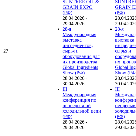
SUNTREE OIL &
SUNTREE
GRAIN EXPO
GRAIN 
(РФ)
(РФ)
28.04.2026
-
28.04.202
29.04.2026
29.04.202
28-я
28-я
Международная
Междунар
выставка
выставка
ингредиентов,
ингредие
27
сырья и
сырья и
оборудования для
оборудова
их производства
их произв
Global Ingredients
Global Ing
Show (РФ)
Show (РФ
28.04.2026
-
28.04.202
30.04.2026
30.04.202
III
III
Международная
Междунар
конференция по
конферен
непрерывной
непрерыв
холодильной цепи
холодиль
(РФ)
(РФ)
28.04.2026
-
28.04.202
29.04.2026
29.04.202