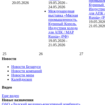
промышле
20.05.2026
19.05.2026
-
Куриный 
24.05.2026
Индустри
Международная
для АПК 
выставка «Мясная
Russia» (
промышленность.
19.05.202
Куриный Король.
21.05.202
Индустрия холода
для АПК / MAP
Russia» (РФ)
19.05.2026
-
21.05.2026
25
26
27
Новости
Новости Беларуси
Новости компаний
Новости мира
Калейдоскоп
Видео
Еще видео
Новые назначения
ОАО «Лидский молочно-консервный комбинат»