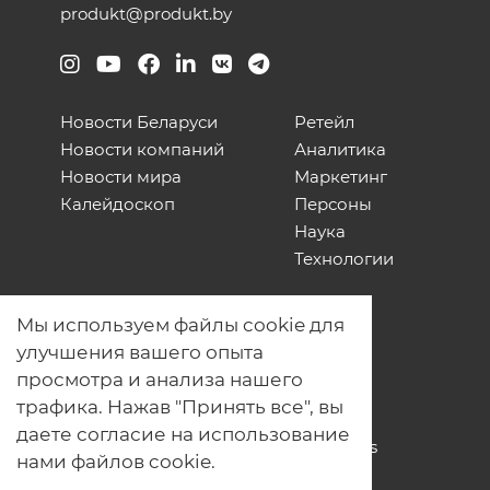
produkt@produkt.by
Новости Беларуси
Ретейл
Новости компаний
Аналитика
Новости мира
Маркетинг
Калейдоскоп
Персоны
Наука
Технологии
О нас
Мы используем файлы cookie для
Наши проекты
улучшения вашего опыта
Связь с нами
просмотра и анализа нашего
Общая политика обработки
трафика. Нажав "Принять все", вы
персональных данных
даете согласие на использование
Политика обработки файлов Cookies
нами файлов cookie.
Политика обработки персональных