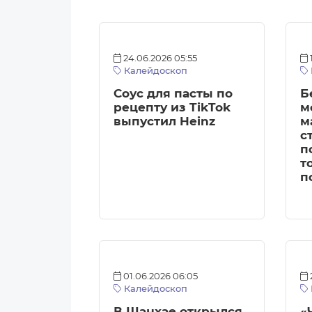
24.06.2026 05:55
Калейдоскоп
Соус для пасты по
Б
рецепту из TikTok
м
выпустил Heinz
м
с
п
т
п
01.06.2026 06:05
Калейдоскоп
В Шанхае открылся
«