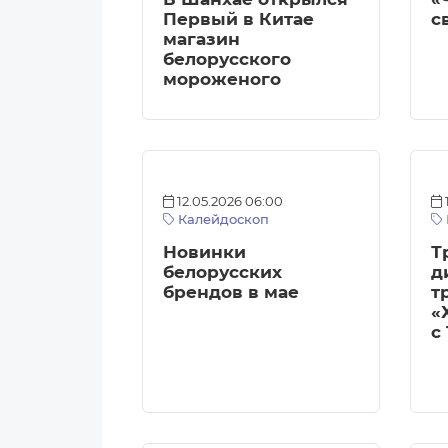
Первый в Китае
с
магазин
белорусского
мороженого
12.05.2026 06:00
Калейдоскоп
Новинки
Т
белорусских
д
брендов в мае
т
«
с