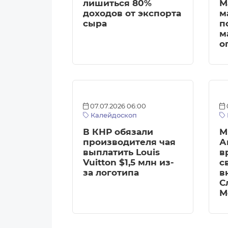
лишиться 80%
М
доходов от экспорта
м
сыра
п
м
о
07.07.2026 06:00
Калейдоскоп
В КНР обязали
М
производителя чая
А
выплатить Louis
в
Vuitton $1,5 млн из-
с
за логотипа
в
С
М