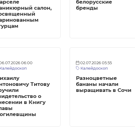
арселе
белорусские
аникюрный салон,
бренды
освященный
аринованным
гурцам
06.07.2026 06:00
02.07.2026 05:55
Калейдоскоп
Калейдоскоп
ихаилу
Разноцветные
нтоновичу Титову
бананы начали
ручили
выращивать в Сочи
видетельство о
несении в Книгу
лавы
огилевщины