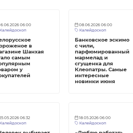
16.06.2026 06:00
08.06.2026 06:00
Калейдоскоп
Калейдоскоп
елорусское
Банковское эскимо
ороженое в
с чили,
агазине Шанхая
парфюмированный
тало самым
мармелад и
опулярным
сгущенка для
оваром у
Клеопатры. Самые
окупателей
интересные
новинки июня
25.05.2026 06:32
18.05.2026 06:00
Калейдоскоп
Калейдоскоп
Человек выбирает
«Люблю работать,