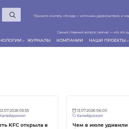
Принято считать, что еда — источник удовольствия, и 
Самый главный вопрос сейчас — кто это ку
ХНОЛОГИИ
ЖУРНАЛЫ
КОМПАНИИ
НАШИ ПРОЕКТЫ
Если у нас есть беспривязь, все животные чипирован
22.07.2026 05:55
13.07.2026 06:00
Калейдоскоп
Калейдоскоп
еть KFC открыла в
Чем в июле удивили