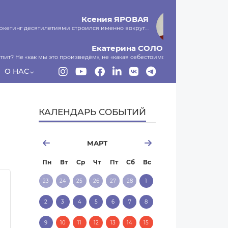
Ксения
ЯРОВАЯ
маркетинг десятилетиями строился именно вокруг…
Екатерина
СОЛОНКО
пит? Не «как мы это произведём», не «какая себестоимость»,…
О НАС
Сергей
ЛЯШКО
ы и есть программа-планировщик, на проведение…
МНЕНИЕ
КАЛЕНДАРЬ СОБЫТИЙ
МАРТ
Пн
Вт
Ср
Чт
Пт
Сб
Вс
23
24
25
26
27
28
1
2
3
4
5
6
7
8
9
10
11
12
13
14
15