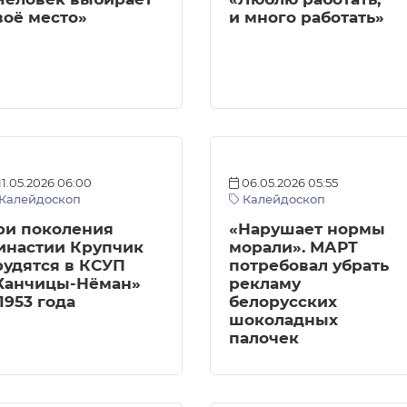
воё место»
и много работать»
11.05.2026 06:00
06.05.2026 05:55
Калейдоскоп
Калейдоскоп
ри поколения
«Нарушает нормы
инастии Крупчик
морали». МАРТ
рудятся в КСУП
потребовал убрать
Ханчицы-Нёман»
рекламу
 1953 года
белорусских
шоколадных
палочек