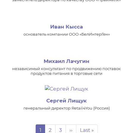
Иван Кысса
основатель компании ООО «БелИнтерГен»
Михаил Лачугин
независимый консультант по продвижению поставок
продуктов питания в торговые сети
Сергей Лищук
генеральный директор Retail4You (Россия)
Нумерация страниц
Page
Page
Page
Следующая страница
Последняя страниц
1
2
3
››
Last »