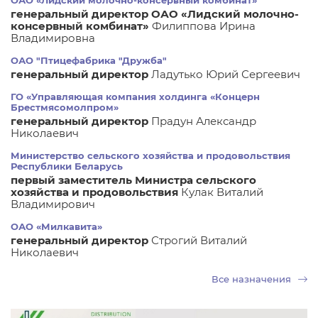
ОАО «Лидский молочно-консервный комбинат»
генеральный директор ОАО «Лидский молочно-
консервный комбинат»
Филиппова Ирина
Владимировна
ОАО "Птицефабрика "Дружба"
генеральный директор
Ладутько Юрий Сергеевич
ГО «Управляющая компания холдинга «Концерн
Брестмясомолпром»
генеральный директор
Прадун Александр
Николаевич
Министерство сельского хозяйства и продовольствия
Республики Беларусь
первый заместитель Министра сельского
хозяйства и продовольствия
Кулак Виталий
Владимирович
ОАО «Милкавита»
генеральный директор
Строгий Виталий
Николаевич
Все назначения