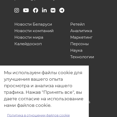
Новости Беларуси
Ретейл
Новости компаний
Аналитика
Новости мира
Маркетинг
Калейдоскоп
Персоны
Наука
Технологии
О нас
Мы используем файлы cookie для
Наши проекты
улучшения вашего опыта
Связь с нами
просмотра и анализа нашего
Общая политика обработки
трафика. Нажав "Принять все", вы
персональных данных
даете согласие на использование
Политика обработки файлов Cookies
нами файлов cookie.
Политика обработки персональных
данных для мероприятий
Политика в отношении файлов cookie