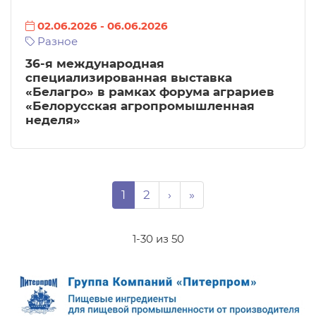
02.06.2026
-
06.06.2026
Разное
36-я международная
специализированная выставка
«Белагро» в рамках форума аграриев
«Белорусская агропромышленная
неделя»
Нумерация страниц
Page
Page
Следующая страница
Последняя страниц
1
2
›
»
1-30 из 50