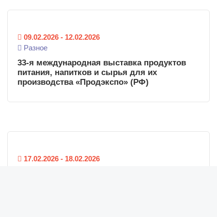
09.02.2026
-
12.02.2026
Разное
33-я международная выставка продуктов
питания, напитков и сырья для их
производства «Продэкспо» (РФ)
17.02.2026
-
18.02.2026
Разное
Новости
Новости Беларуси
3-й Международный конгресс и выставка
решений для плодово-ягодного бизнеса
Новости компаний
Fruit Trade: Сады и Виноградники (РФ)
Новости мира