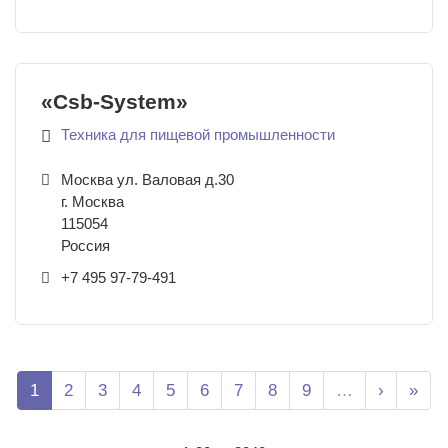
«Csb-System»
Техника для пищевой промышленности
Москва ул. Валовая д.30
г. Москва
115054
Россия
+7 495 97-79-491
Нумерация страниц
Page
Page
Page
Page
Page
Page
Page
Page
Page
Следующ
Посл
1
2
3
4
5
6
7
8
9
…
›
»