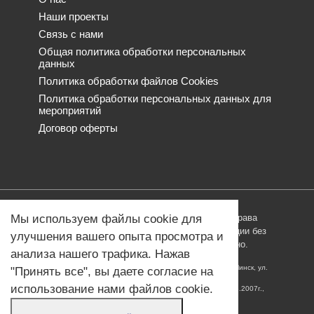
Наши проекты
Связь с нами
Общая политика обработки персональных
данных
Политика обработки файлов Cookies
Политика обработки персональных данных для
мероприятий
Договор оферты
© ОДО «Точно-вовремя» 2007-2026. Все права
Мы используем файлы cookie для
защищены, любое использование информации без
улучшения вашего опыта просмотра и
ссылки на источник produkt.by запрещено.
анализа нашего трафика. Нажав
Юридический адрес: Республика Беларусь, 220005, г. Минск, ул.
"Принять все", вы даете согласие на
Платонова, 22-707
использование нами файлов cookie.
УНП 690608000, регистрация за №690608000 от 31.08.2007г.,
Миноблисполком