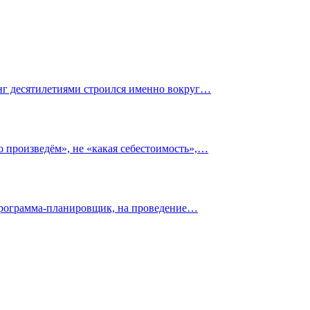
инг десятилетиями строился именно вокруг…
о произведём», не «какая себестоимость»,…
 программа-планировщик, на проведение…