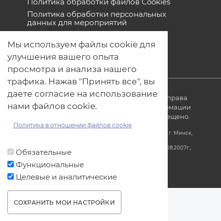
Политика обработки файлов Cookies
Политика обработки персональных
данных для мероприятий
Договор оферты
Мы используем файлы cookie для
улучшения вашего опыта
просмотра и анализа нашего
трафика. Нажав "Принять все", вы
даете согласие на использование
© ОДО «Точно-вовремя» 2007-2026. Все права
нами файлов cookie.
защищены, любое использование информации
без ссылки на источник produkt.by запрещено.
Политика в отношении файлов cookie
Юридический адрес: Республика Беларусь, 220005, г. Минск,
ул. Платонова, 22-707
УНП 690608000, регистрация за №690608000 от 31.08.2007г.,
Обязательные
Миноблисполком
Функциональные
Разработка и обслуживание сайта «
SBP.BY
»
Целевые и аналитические
СОХРАНИТЬ МОИ НАСТРОЙКИ