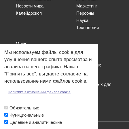
Новости мира
Маркетинг
Калейдоскоп
Персоны
Наука
Технологии
О нас
Наши проекты
Мы используем файлы cookie для
Связь с нами
улучшения вашего опыта просмотра и
Общая политика обработки персональных
анализа нашего трафика. Нажав
данных
"Принять все", вы даете согласие на
Политика обработки файлов Cookies
использование нами файлов cookie.
Политика обработки персональных данных для
мероприятий
Политика в отношении файлов cookie
Договор оферты
Обязательные
Функциональные
Целевые и аналитические