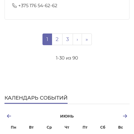
+375 176 54-62-62
Нумерация страниц
Page
Page
Page
Следующая страниц
Последняя стран
1
2
3
›
»
1-30 из 90
КАЛЕНДАРЬ СОБЫТИЙ
ИЮНЬ
Пн
Вт
Ср
Чт
Пт
Сб
Вс