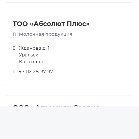
ТОО «Абсолют Плюс»
Молочная продукция
Жданова д. 1
Уральск
Казахстан
+7 112 28-37-97
ООО «Агромилк-Сервис»
Новости
Новости Беларуси
Молочная продукция
Новости компаний
ул. Гашкевича, д. 10 комн. 44
Новости мира
220112
,
Минск