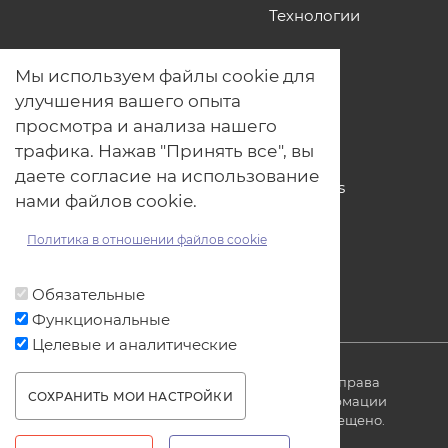
Технологии
О нас
Мы используем файлы cookie для
Наши проекты
улучшения вашего опыта
Связь с нами
просмотра и анализа нашего
Общая политика обработки
трафика. Нажав "Принять все", вы
персональных данных
даете согласие на использование
Политика обработки файлов Cookies
нами файлов cookie.
Политика обработки персональных
данных для мероприятий
Политика в отношении файлов cookie
Договор оферты
Обязательные
Функциональные
Целевые и аналитические
© ОДО «Точно-вовремя» 2007-2026. Все права
СОХРАНИТЬ МОИ НАСТРОЙКИ
защищены, любое использование информации
без ссылки на источник produkt.by запрещено.
WITHDRAW CONSENT