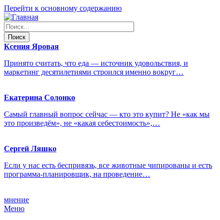
Перейти к основному содержанию
Ксения
Яровая
Принято считать, что еда — источник удовольствия, и
маркетинг десятилетиями строился именно вокруг…
Екатерина
Солонко
Самый главный вопрос сейчас — кто это купит? Не «как мы
это произведём», не «какая себестоимость»,…
Сергей
Ляшко
Если у нас есть беспривязь, все животные чипированы и есть
программа-планировщик, на проведение…
мнение
Меню