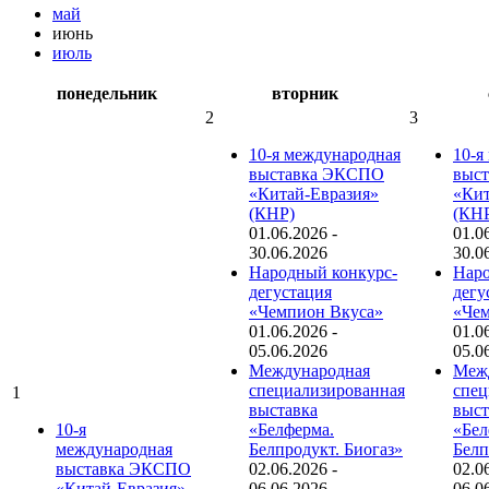
май
июнь
июль
понедельник
вторник
2
3
10-я международная
10-я
выставка ЭКСПО
выс
«Китай-Евразия»
«Кит
(КНР)
(КН
01.06.2026
-
01.0
30.06.2026
30.0
Народный конкурс-
Наро
дегустация
дегу
«Чемпион Вкуса»
«Чем
01.06.2026
-
01.0
05.06.2026
05.0
Международная
Меж
специализированная
спец
1
выставка
выст
10-я
«Белферма.
«Бел
международная
Белпродукт. Биогаз»
Белп
выставка ЭКСПО
02.06.2026
-
02.0
«Китай-Евразия»
06.06.2026
06.0