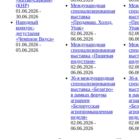
(КНР)
Международная
Меж
01.06.2026
-
специализированная
спец
30.06.2026
выставка
выст
Народный
«Продамаш. Холод.
«Про
конкурс-
Упак»
Упа
дегустация
02.06.2026
-
02.0
«Чемпион Вкуса»
06.06.2026
06.0
01.06.2026
-
Международная
Меж
05.06.2026
специализированная
спец
выставка «Пищевая
выст
индустрия»
инду
02.06.2026
-
02.0
06.06.2026
06.0
36-я международная
36-я
специализированная
спец
выставка «Белагро»
выст
в рамках форума
в ра
аграриев
агра
«Белорусская
«Бел
агропромышленная
агр
неделя»
неде
02.06.2026
-
02.0
06.06.2026
06.0