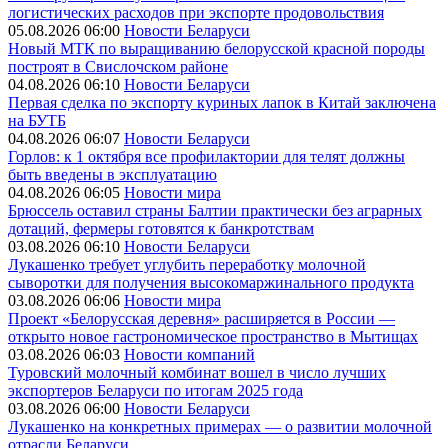
логистических расходов при экспорте продовольствия
05.08.2026 06:00
Новости Беларуси
Новый МТК по выращиванию белорусской красной породы
построят в Свислочском районе
04.08.2026 06:10
Новости Беларуси
Первая сделка по экспорту куриных лапок в Китай заключена
на БУТБ
04.08.2026 06:07
Новости Беларуси
Горлов: к 1 октября все профилактории для телят должны
быть введены в эксплуатацию
04.08.2026 06:05
Новости мира
Брюссель оставил страны Балтии практически без аграрных
дотаций, фермеры готовятся к банкротствам
03.08.2026 06:10
Новости Беларуси
Лукашенко требует углубить переработку молочной
сыворотки для получения высокомаржинального продукта
03.08.2026 06:06
Новости мира
Проект «Белорусская деревня» расширяется в России —
открыто новое гастрономическое пространство в Мытищах
03.08.2026 06:03
Новости компаний
Туровский молочный комбинат вошел в число лучших
экспортеров Беларуси по итогам 2025 года
03.08.2026 06:00
Новости Беларуси
Лукашенко на конкретных примерах — о развитии молочной
отрасли Беларуси