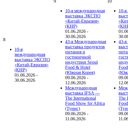
9
10
10-я международная
10-я
выставка ЭКСПО
выс
«Китай-Евразия»
«Кит
(КНР)
(КН
01.06.2026
-
01.0
30.06.2026
30.0
8
43-я Международная
43-я
выставка продуктов
выст
10-я
питания и
пита
международная
гостиничной
гост
выставка ЭКСПО
индустрии Seoul
инду
«Китай-Евразия»
Food & Hotel
Food
(КНР)
(Южная Корея)
(Южн
01.06.2026
-
09.06.2026
-
09.0
30.06.2026
12.06.2026
12.0
Международная
Меж
выставка IFSA —
выст
The International
The I
Food Show for Africa
Food
(Тунис)
(Тун
09.06.2026
-
09.0
11.06.2026
11.0