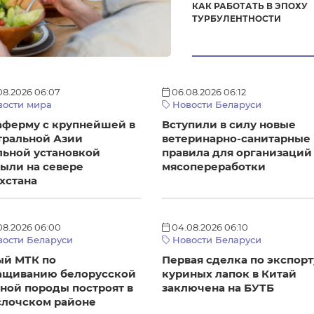
КАК РАБОТАТЬ В ЭПОХУ
ТУРБУЛЕНТНОСТИ
08.2026 06:07
06.08.2026 06:12
ости мира
Новости Беларуси
аферму с крупнейшей в
Вступили в силу новые
тральной Азии
ветеринарно-санитарные
льной установкой
правила для организаций
ыли на севере
мясопереработки
хстана
08.2026 06:00
04.08.2026 06:10
ости Беларуси
Новости Беларуси
ый МТК по
Первая сделка по экспорт
ащиванию белорусской
куриных лапок в Китай
ной породы построят в
заключена на БУТБ
слочском районе