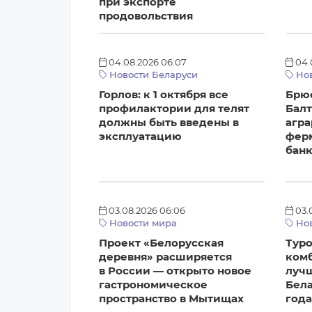
при экспорте
продовольствия
04.08.2026 06:07
04.
Новости Беларуси
Нов
Горлов: к 1 октября все
Брюс
профилактории для телят
Балт
должны быть введены в
агра
эксплуатацию
ферм
бан
03.08.2026 06:06
03.
Новости мира
Нов
Проект «Белорусская
Тур
деревня» расширяется
комб
в России — открыто новое
луч
гастрономическое
Бела
пространство в Мытищах
год