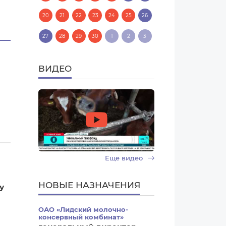
20
21
22
23
24
25
26
27
28
29
30
1
2
3
ВИДЕО
Еще видео
НОВЫЕ НАЗНАЧЕНИЯ
у
ОАО «Лидский молочно-
консервный комбинат»