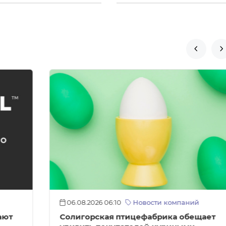


06.08.2026 06:10
Новости компаний
ают
Солигорская птицефабрика обещает