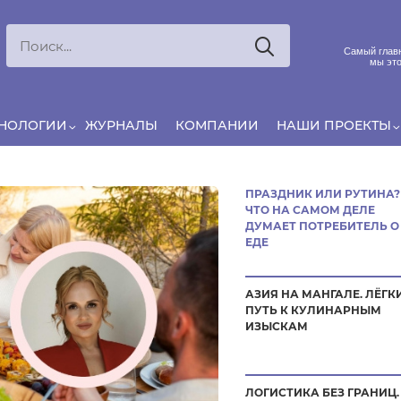
Ксения
ЯРОВАЯ
Принято считать, что еда — источник удовольствия, и
Самый главн
маркетинг десятилетиями строился именно вокруг…
мы это
ХНОЛОГИИ
ЖУРНАЛЫ
КОМПАНИИ
НАШИ ПРОЕКТЫ
ПРАЗДНИК ИЛИ РУТИНА?
ЧТО НА САМОМ ДЕЛЕ
ДУМАЕТ ПОТРЕБИТЕЛЬ О
ЕДЕ
АЗИЯ НА МАНГАЛЕ. ЛЁГК
ПУТЬ К КУЛИНАРНЫМ
ИЗЫСКАМ
ЛОГИСТИКА БЕЗ ГРАНИЦ.