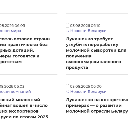
08.2026 06:05
03.08.2026 06:10
ости мира
Новости Беларуси
сель оставил страны
Лукашенко требует
ии практически без
углубить переработку
рных дотаций,
молочной сыворотки для
еры готовятся к
получения
кротствам
высокомаржинального
продукта
08.2026 06:03
03.08.2026 06:00
ости компаний
Новости Беларуси
овский молочный
Лукашенко на конкретны
инат вошел в число
примерах — о развитии
ших экспортеров
молочной отрасли Белар
руси по итогам 2025
а