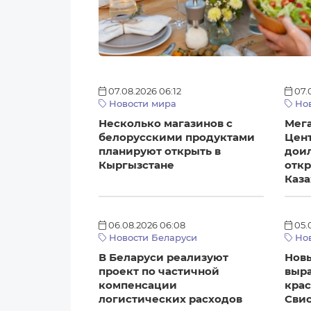
07.08.2026 06:12
07.
Новости мира
Нов
Несколько магазинов с
Мег
белорусскими продуктами
Цен
планируют открыть в
дои
Кыргызстане
откр
Каза
06.08.2026 06:08
05.
Новости Беларуси
Нов
В Беларуси реализуют
Нов
проект по частичной
выр
компенсации
крас
логистических расходов
Сви