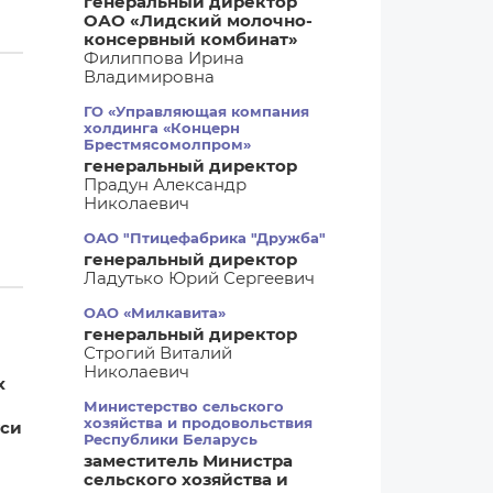
генеральный директор
ОАО «Лидский молочно-
консервный комбинат»
Филиппова Ирина
Владимировна
ГО «Управляющая компания
холдинга «Концерн
Брестмясомолпром»
генеральный директор
Прадун Александр
Николаевич
ОАО "Птицефабрика "Дружба"
генеральный директор
Ладутько Юрий Сергеевич
ОАО «Милкавита»
генеральный директор
Строгий Виталий
Николаевич
х
Министерство сельского
хозяйства и продовольствия
уси
Республики Беларусь
заместитель Министра
сельского хозяйства и